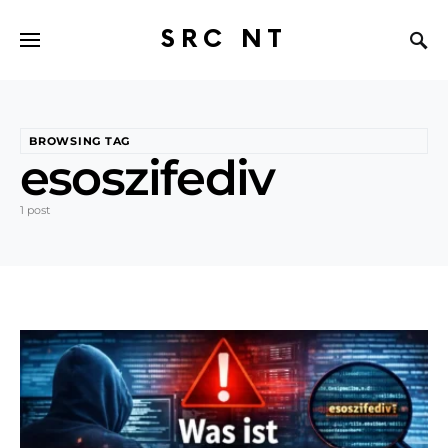
SRC NT
BROWSING TAG
esoszifediv
1 post