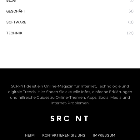
BLOG
(1)
GESCHÄFT
(4)
SOFTWARE
(3)
TECHNIK
(21)
SCR-NT.de ist ein Online-Magazin für Internet, Technologie und
digitale Trends. Hier finden Sie aktuelle Infos, einfache Erklärungen
und hilfreiche Guides zu Online-Themen, Apps, Social Media und
Internet-Problemen.
SRC NT
HEIM
KONTAKTIEREN SIE UNS
IMPRESSUM