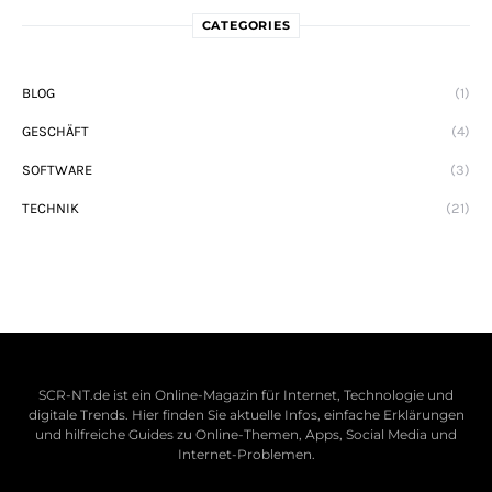
CATEGORIES
BLOG
(1)
GESCHÄFT
(4)
SOFTWARE
(3)
TECHNIK
(21)
SCR-NT.de ist ein Online-Magazin für Internet, Technologie und
digitale Trends. Hier finden Sie aktuelle Infos, einfache Erklärungen
und hilfreiche Guides zu Online-Themen, Apps, Social Media und
Internet-Problemen.