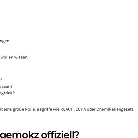
ungen
 wollen wissen:
n?
lassen?
ngtrick?
eit eine große Rolle. Begriffe wie REACH, ECHA oder Chemikaliengesetz
lgemokz offiziell?