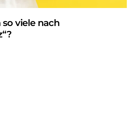
so viele nach
z“?