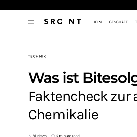
SRC NT
HEIM
GESCHÄFT
TECHNIK
Was ist Biteso
Faktencheck zur 
Chemikalie
81 views
4 minute read